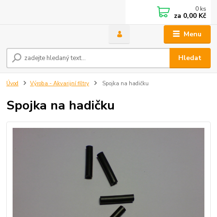
0
ks
za
0,00 Kč
Menu
Hledat
Úvod
Výroba - Akvarijní filtry
Spojka na hadičku
Spojka na hadičku