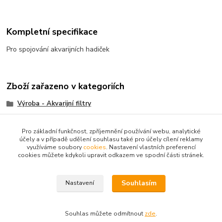
Kompletní specifikace
Pro spojování akvarijních hadiček
Zboží zařazeno v kategoriích
Výroba - Akvarijní filtry
Ostatní
Pro základní funkčnost, zpříjemnění používání webu, analytické
účely a v případě udělení souhlasu také pro účely cílení reklamy
využíváme soubory
cookies
. Nastavení vlastních preferencí
cookies můžete kdykoli upravit odkazem ve spodní části stránek.
Souhlasím
Nastavení
Upravit sběr cookies.
Souhlas můžete odmítnout
zde
.
Vytvořeno na
Eshop-rychle.cz