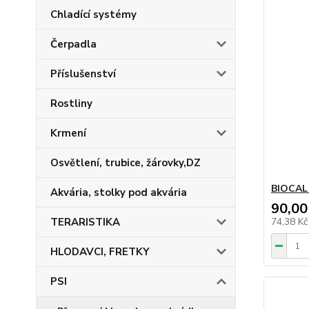
Chladící systémy
Čerpadla
Příslušenství
Rostliny
Krmení
Osvětlení, trubice, žárovky,DZ
BIOCAL
Akvária, stolky pod akvária
90,00
TERARISTIKA
74,38 K
HLODAVCI, FRETKY
PSI