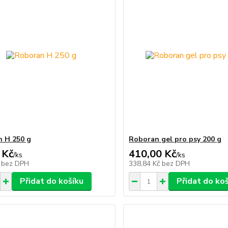
 H 250 g
Roboran gel pro psy 200 g
 Kč
410,00 Kč
/
ks
/
ks
č
bez DPH
338,84 Kč
bez DPH
Přidat do košíku
Přidat do ko