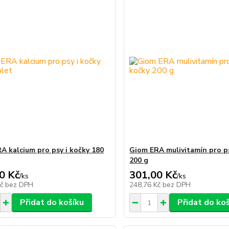
A kalcium pro psy i kočky 180
Giom ERA mulivitamín pro ps
200 g
0 Kč
301,00 Kč
/
ks
/
ks
Kč
bez DPH
248,76 Kč
bez DPH
Přidat do košíku
Přidat do ko