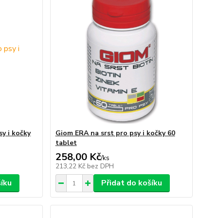
y i kočky
Giom ERA na srst pro psy i kočky 60
tablet
258,00 Kč
/
ks
213,22 Kč
bez DPH
šíku
Přidat do košíku