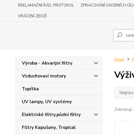
REKLAMAČNÍ ŘÁD, PROTOKOL
ZPRACOVÁNÍ OSOBNÍCH ÚD
VRÁCENÍ ZBOŽÍ
Úvod
P
Výroba - Akvarijní filtry
Výži
Vzduchovací motory
Topítka
Nejnově
UV lampy, UV systémy
Zobrazuji 
Elektrické filtry,půdní filtry
Filtry Kapušany, Tropical