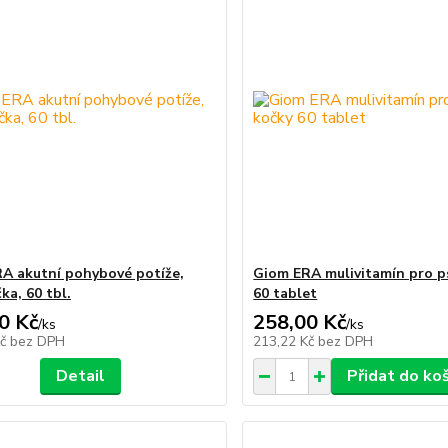
A akutní pohybové potíže,
Giom ERA mulivitamín pro ps
ka, 60 tbl.
60 tablet
0 Kč
258,00 Kč
/
ks
/
ks
Kč
bez DPH
213,22 Kč
bez DPH
Detail
Přidat do ko