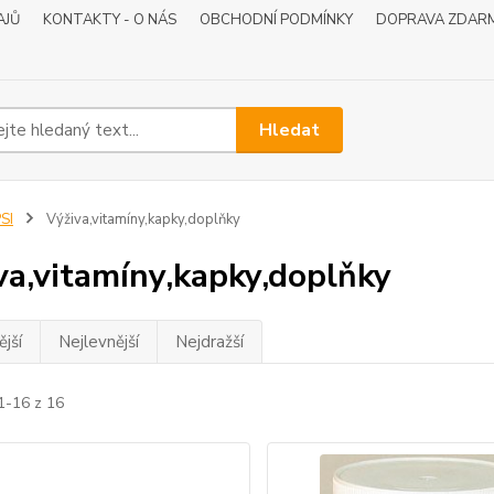
AJŮ
KONTAKTY - O NÁS
OBCHODNÍ PODMÍNKY
DOPRAVA ZDAR
Hledat
SI
Výživa,vitamíny,kapky,doplňky
va,vitamíny,kapky,doplňky
jší
Nejlevnější
Nejdražší
1-16 z 16