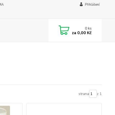
MA
Přihlášení
0
ks
za
0,00 Kč
strana
z 1