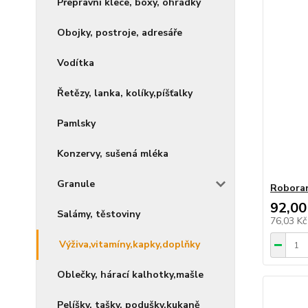
Přepravní klece, boxy, ohrádky
Obojky, postroje, adresáře
Vodítka
Řetězy, lanka, kolíky,píšťalky
Pamlsky
Konzervy, sušená mléka
Granule
Roboran
92,00
Salámy, těstoviny
76,03 K
Výživa,vitamíny,kapky,doplňky
Oblečky, hárací kalhotky,mašle
Pelíšky, tašky, podušky,kukaně