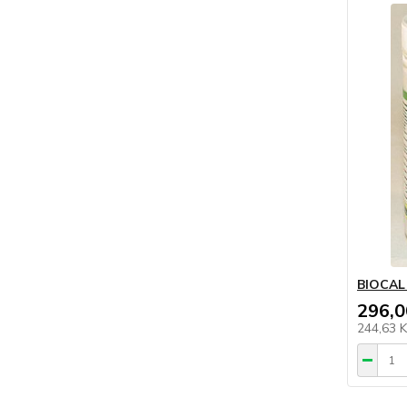
BIOCAL 
296,0
244,63 