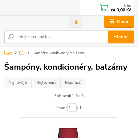
0
ks
za
0,00 Kč
Menu
Hledat
Úvod
PSI
Šampóny, kondicionéry, balzámy
Šampóny, kondicionéry, balzámy
Nejnovější
Nejlevnější
Nejdražší
Zobrazuji 1-5 z 5
strana
z 1