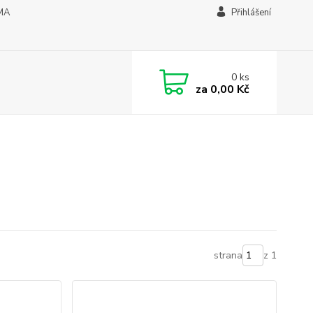
MA
Přihlášení
0
ks
za
0,00 Kč
strana
z 1