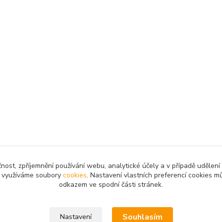
čnost, zpříjemnění používání webu, analytické účely a v případě udělení
my využíváme soubory
cookies
. Nastavení vlastních preferencí cookies mů
odkazem ve spodní části stránek.
Upravit sběr cookies.
Souhlasím
Nastavení