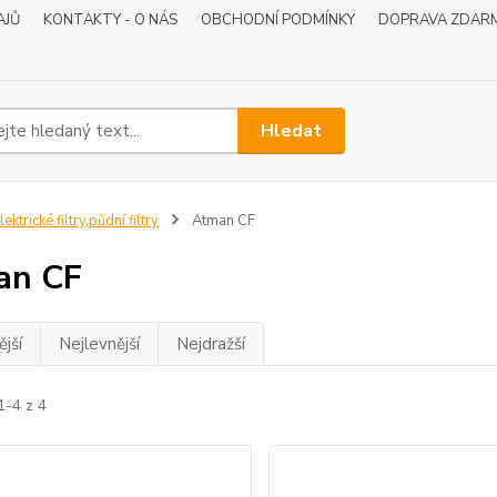
AJŮ
KONTAKTY - O NÁS
OBCHODNÍ PODMÍNKY
DOPRAVA ZDAR
Hledat
lektrické filtry,půdní filtry
Atman CF
an CF
jší
Nejlevnější
Nejdražší
1-4 z 4