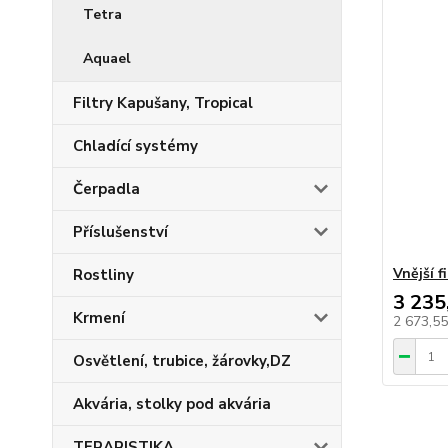
Tetra
Aquael
Filtry Kapušany, Tropical
Chladící systémy
Čerpadla
Příslušenství
Vnější 
Rostliny
3 235
Krmení
2 673,5
Osvětlení, trubice, žárovky,DZ
Akvária, stolky pod akvária
TERARISTIKA