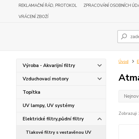
REKLAMAČNÍ ŘÁD, PROTOKOL
ZPRACOVÁNÍ OSOBNÍCH ÚD
VRÁCENÍ ZBOŽÍ
Úvod
E
Výroba - Akvarijní filtry
Atm
Vzduchovací motory
Topítka
Nejnově
UV lampy, UV systémy
Zobrazuji 
Elektrické filtry,půdní filtry
Tlakové filtry s vestavěnou UV