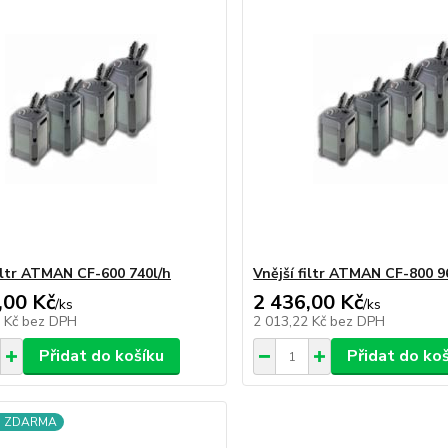
filtr ATMAN CF-600 740l/h
Vnější filtr ATMAN CF-800 9
,00 Kč
2 436,00 Kč
/
ks
/
ks
5 Kč
bez DPH
2 013,22 Kč
bez DPH
Přidat do košíku
Přidat do ko
a ZDARMA