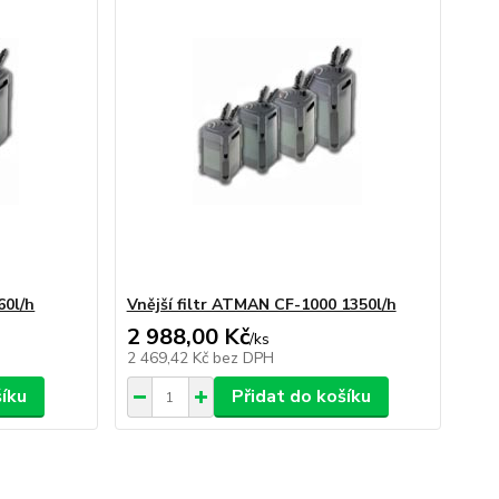
60l/h
Vnější filtr ATMAN CF-1000 1350l/h
2 988,00 Kč
/
ks
2 469,42 Kč
bez DPH
šíku
Přidat do košíku