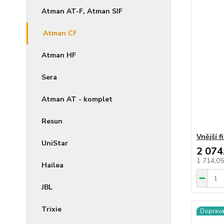
Atman AT-F, Atman SIF
Atman CF
Atman HF
Sera
Atman AT - komplet
Resun
Vnější 
UniStar
2 074
1 714,0
Hailea
JBL
Trixie
Doprav