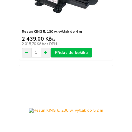
Resun KING 5, 130 w, výtlak do 4 m
2 439,00 Kč
/
ks
2 015,70 Kč
bez DPH
Přidat do košíku