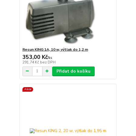
Resun KING 1A, 10 w, výtlak do 1,2 m
353,00 Kč
/
ks
291,74 Kč
bez DPH
Přidat do košíku
Akce