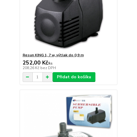
Resun KING 1, 7 w, výtlak do 0,9 m
252,00 Kč
/
ks
208,26 Kč
bez DPH
Přidat do košíku