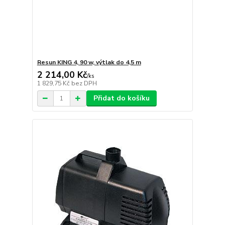
Resun KING 4, 90 w, výtlak do 4,5 m
2 214,00 Kč
/
ks
1 829,75 Kč
bez DPH
Přidat do košíku