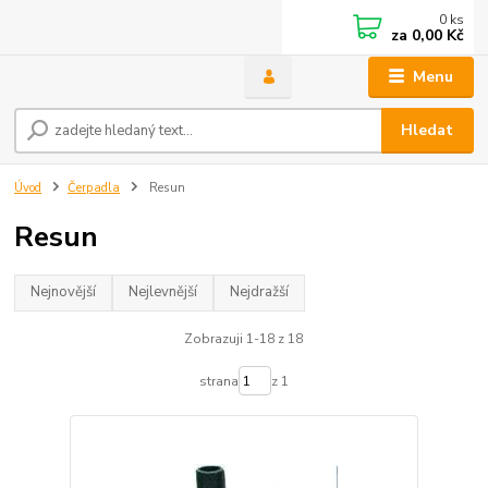
0
ks
za
0,00 Kč
Menu
Hledat
Úvod
Čerpadla
Resun
Resun
Nejnovější
Nejlevnější
Nejdražší
Zobrazuji 1-18 z 18
strana
z 1