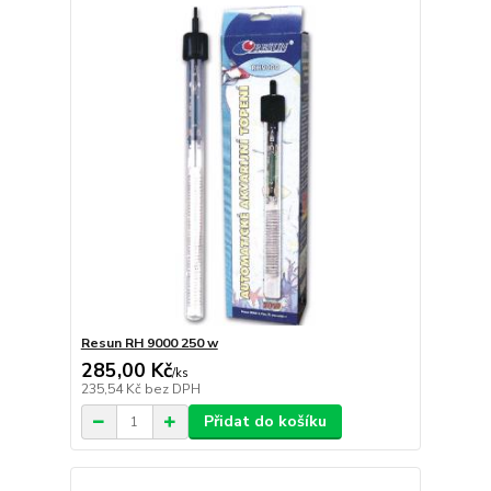
Resun RH 9000 250 w
285,00 Kč
/
ks
235,54 Kč
bez DPH
Přidat do košíku