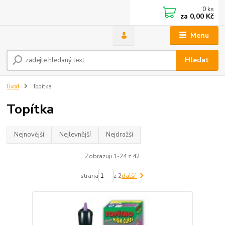
0
ks
za
0,00 Kč
Menu
Hledat
Úvod
Topítka
Topítka
Nejnovější
Nejlevnější
Nejdražší
Zobrazuji 1-24 z 42
strana
z 2
další