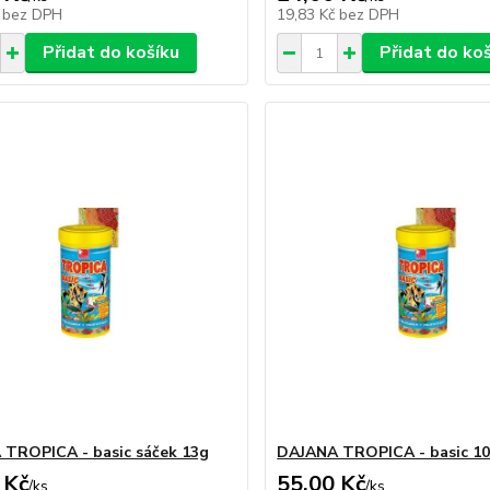
č
bez DPH
19,83 Kč
bez DPH
Přidat do košíku
Přidat do ko
TROPICA - basic sáček 13g
DAJANA TROPICA - basic 1
 Kč
55,00 Kč
/
ks
/
ks