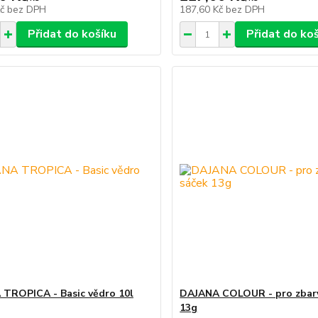
Kč
bez DPH
187,60 Kč
bez DPH
Přidat do košíku
Přidat do ko
TROPICA - Basic vědro 10l
DAJANA COLOUR - pro zbarv
13g