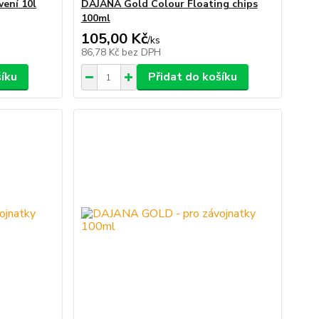
ení 10l
DAJANA Gold Colour Floating chips
100ml
105,00 Kč
/
ks
86,78 Kč
bez DPH
šíku
Přidat do košíku