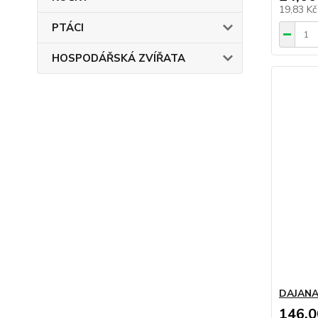
19,83 K
PTÁCI
HOSPODÁŘSKÁ ZVÍŘATA
DAJANA 
146,0