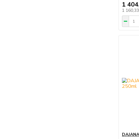
1 404
1 160,3
DAJANA 