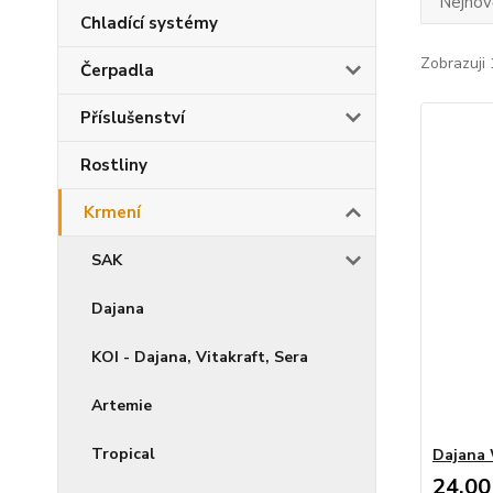
Nejnově
Chladící systémy
Zobrazuji 
Čerpadla
Příslušenství
Rostliny
Krmení
SAK
Dajana
KOI - Dajana, Vitakraft, Sera
Artemie
Tropical
Dajana 
24,00