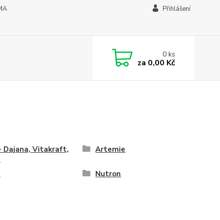
MA
Přihlášení
0
ks
za
0,00 Kč
- Dajana, Vitakraft,
Artemie
a
a
Nutron