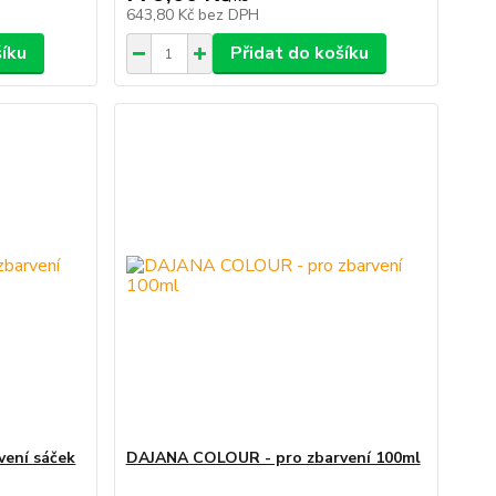
643,80 Kč
bez DPH
šíku
Přidat do košíku
ení sáček
DAJANA COLOUR - pro zbarvení 100ml