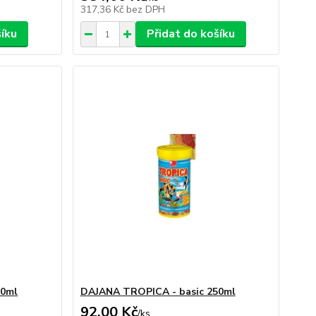
317,36 Kč
bez DPH
šíku
Přidat do košíku
00ml
DAJANA TROPICA - basic 250ml
92,00 Kč
/
ks