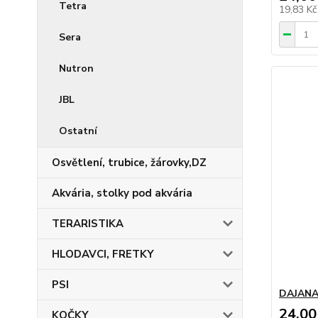
Tetra
19,83 K
Sera
Nutron
JBL
Ostatní
Osvětlení, trubice, žárovky,DZ
Akvária, stolky pod akvária
TERARISTIKA
HLODAVCI, FRETKY
PSI
DAJANA 
24,00
KOČKY