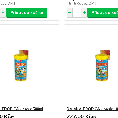
č
bez DPH
45,45 Kč
bez DPH
Přidat do košíku
Přidat do ko
TROPICA - basic 500ml
DAJANA TROPICA - basic 1
0 Kč
227,00 Kč
/
ks
/
ks