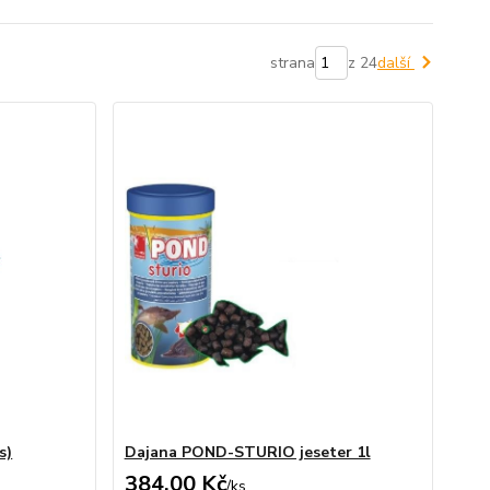
strana
z 24
další
s)
Dajana POND-STURIO jeseter 1l
384,00 Kč
/
ks