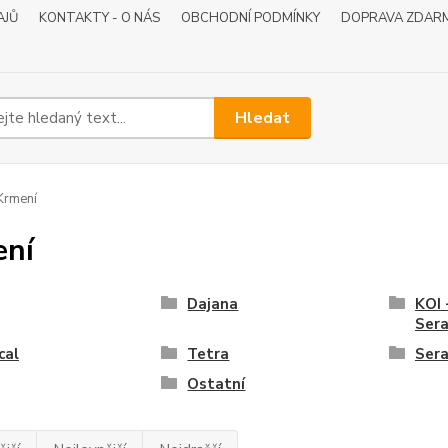
AJŮ
KONTAKTY - O NÁS
OBCHODNÍ PODMÍNKY
DOPRAVA ZDAR
Hledat
Krmení
ení
Dajana
KOI 
Ser
cal
Tetra
Ser
Ostatní