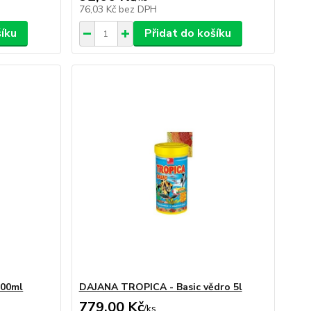
76,03 Kč
bez DPH
šíku
Přidat do košíku
000ml
DAJANA TROPICA - Basic vědro 5l
779,00 Kč
/
ks