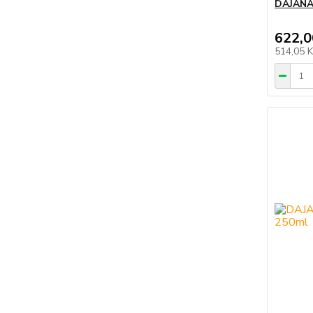
DAJANA 
622,0
514,05 