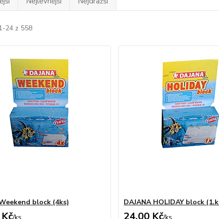
jší
Nejlevnější
Nejdražší
1-24 z 558
Weekend block (4ks)
DAJANA HOLIDAY block (1.k
 Kč
24,00 Kč
/
ks
/
ks