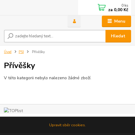
0
ks
za
0,00 Kč
Menu
Hledat
Úvod
PSI
Přívěšky
Přívěšky
V této kategorii nebylo nalezeno žádné zboží.
Upravit sběr cookies.