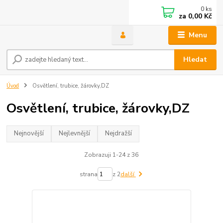
0
ks
za
0,00 Kč
Menu
Hledat
Úvod
Osvětlení, trubice, žárovky,DZ
Osvětlení, trubice, žárovky,DZ
Nejnovější
Nejlevnější
Nejdražší
Zobrazuji 1-24 z 36
strana
z 2
další