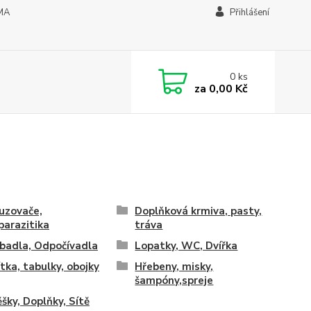
MA
Přihlášení
0
ks
za
0,00 Kč
uzovače,
Doplňková krmiva, pasty,
parazitika
tráva
badla, Odpočívadla
Lopatky, WC, Dvířka
tka, tabulky, obojky
Hřebeny, misky,
šampóny,spreje
ěšky, Doplňky, Sítě