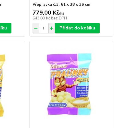
m
Přepravka č.3, 61 x 38 x 36 cm
779,00 Kč
/
ks
643,80 Kč
bez DPH
šíku
Přidat do košíku