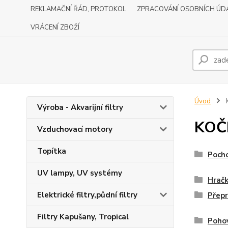
REKLAMAČNÍ ŘÁD, PROTOKOL
ZPRACOVÁNÍ OSOBNÍCH ÚD
VRÁCENÍ ZBOŽÍ
Úvod
Výroba - Akvarijní filtry
KOČ
Vzduchovací motory
Topítka
Poch
UV lampy, UV systémy
Hrač
Elektrické filtry,půdní filtry
Přepr
Filtry Kapušany, Tropical
Pohov