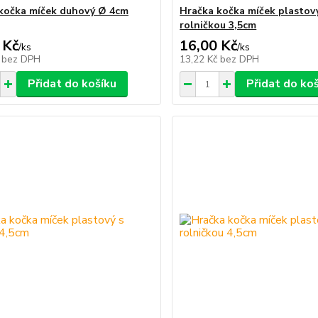
kočka míček duhový Ø 4cm
Hračka kočka míček plastov
rolničkou 3,5cm
 Kč
16,00 Kč
/
ks
/
ks
č
bez DPH
13,22 Kč
bez DPH
Přidat do košíku
Přidat do ko