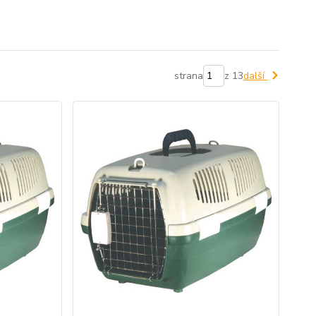
strana
z 13
další