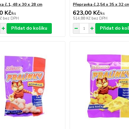
a č.1, 48 x 30 x 28 cm
Přepravka č.2,54 x 35 x 32 c
0 Kč
623,00 Kč
/
ks
/
ks
Kč
bez DPH
514,88 Kč
bez DPH
Přidat do košíku
Přidat do ko