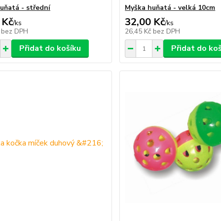
uňatá - střední
Myška huňatá - velká 10cm
 Kč
32,00 Kč
/
ks
/
ks
č
bez DPH
26,45 Kč
bez DPH
Přidat do košíku
Přidat do ko