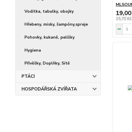
MLSOUN 
Vodítka, tabulky, obojky
19,00
15,70 K
Hřebeny, misky, šampóny,spreje
Pohovky, kukaně, pelíšky
Hygiena
Přívěšky, Doplňky, Sítě
PTÁCI
HOSPODÁŘSKÁ ZVÍŘATA