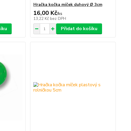
Hračka kočka míček duhový Ø 3cm
16,00 Kč
/
ks
13,22 Kč
bez DPH
šíku
Přidat do košíku