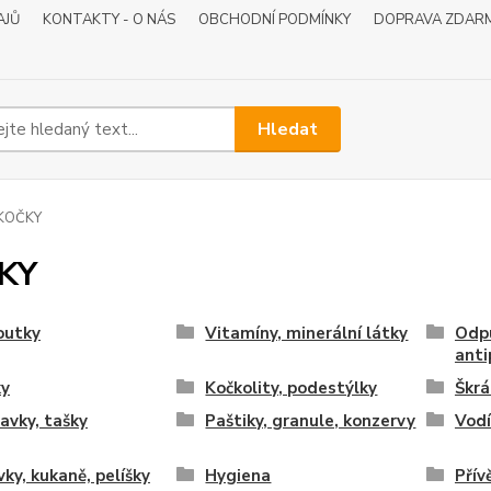
AJŮ
KONTAKTY - O NÁS
OBCHODNÍ PODMÍNKY
DOPRAVA ZDAR
Hledat
KOČKY
KY
outky
Vitamíny, minerální látky
Odp
anti
ky
Kočkolity, podestýlky
Škrá
avky, tašky
Paštiky, granule, konzervy
Vodí
ky, kukaně, pelíšky
Hygiena
Přív