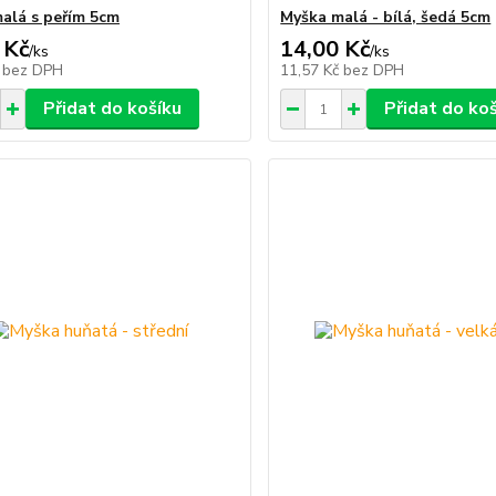
alá s peřím 5cm
Myška malá - bílá, šedá 5cm
 Kč
14,00 Kč
/
ks
/
ks
č
bez DPH
11,57 Kč
bez DPH
Přidat do košíku
Přidat do ko