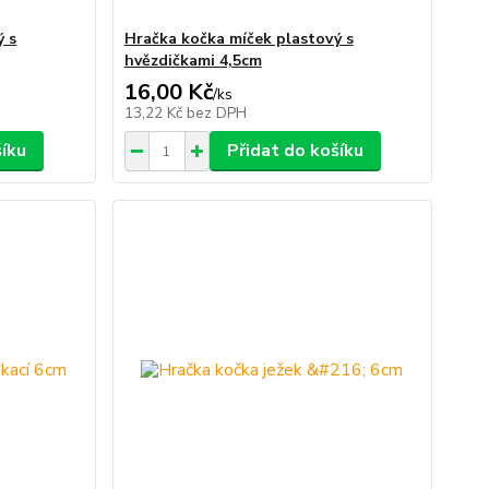
ý s
Hračka kočka míček plastový s
hvězdičkami 4,5cm
16,00 Kč
/
ks
13,22 Kč
bez DPH
šíku
Přidat do košíku