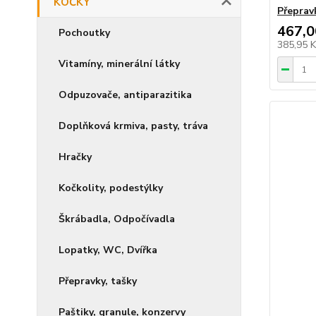
KOČKY
Přepravk
467,0
Pochoutky
385,95 
Vitamíny, minerální látky
Odpuzovače, antiparazitika
Doplňková krmiva, pasty, tráva
Hračky
Kočkolity, podestýlky
Škrábadla, Odpočívadla
Lopatky, WC, Dvířka
Přepravky, tašky
Paštiky, granule, konzervy