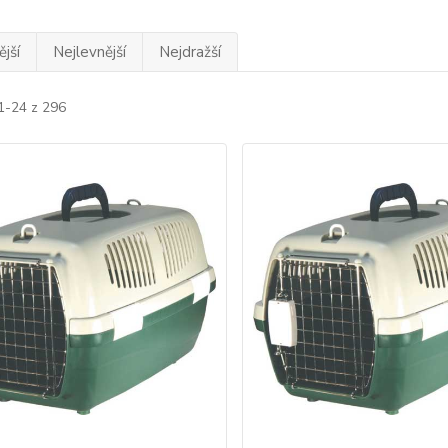
jší
Nejlevnější
Nejdražší
1-24 z 296