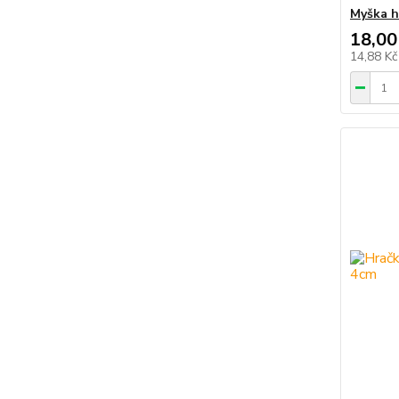
Myška h
18,00
14,88 K