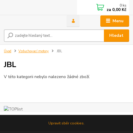
0
ks
za
0,00 Kč
Menu
Hledat
Úvod
Vzduchovací motory
JBL
JBL
V této kategorii nebylo nalezeno žádné zboží.
Upravit sběr cookies.