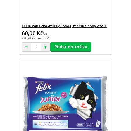
FELIX kapsička 4x100g losos, mořské hody v želé
60,00 Kč
/
ks
49,59 Kč
bez DPH
Přidat do košíku