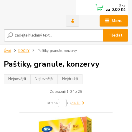
0
ks
za
0,00 Kč
Menu
Hledat
Úvod
KOČKY
Paštiky, granule, konzervy
Paštiky, granule, konzervy
Nejnovější
Nejlevnější
Nejdražší
Zobrazuji 1-24 z 25
strana
z 2
další