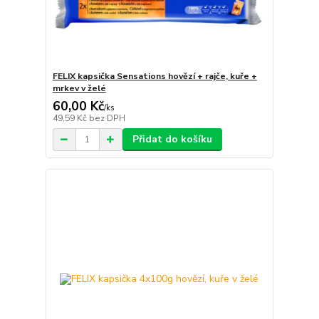
FELIX kapsička Sensations hovězí + rajče, kuře +
mrkev v želé
60,00 Kč
/
ks
49,59 Kč
bez DPH
Přidat do košíku