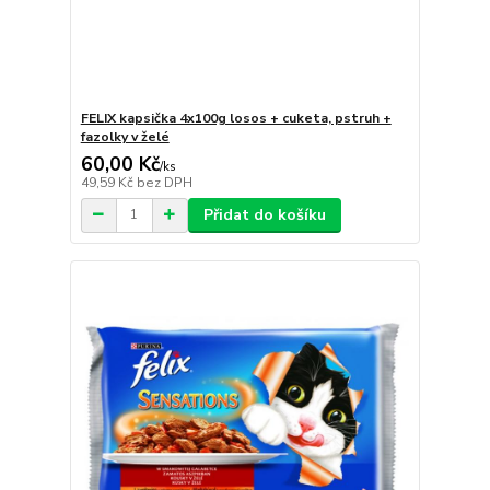
FELIX kapsička 4x100g losos + cuketa, pstruh +
fazolky v želé
60,00 Kč
/
ks
49,59 Kč
bez DPH
Přidat do košíku