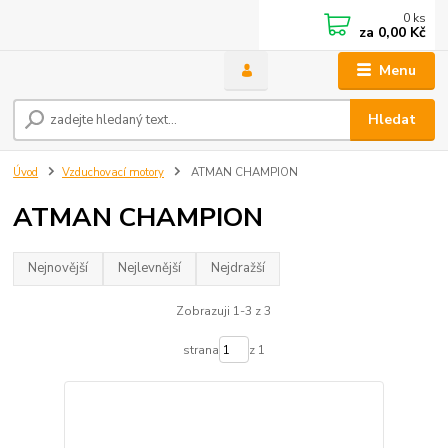
0
ks
za
0,00 Kč
Menu
Hledat
Úvod
Vzduchovací motory
ATMAN CHAMPION
ATMAN CHAMPION
Nejnovější
Nejlevnější
Nejdražší
Zobrazuji 1-3 z 3
strana
z 1