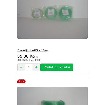
Akvarijní hadička 10 m
59,00 Kč
/
ks
48,76 Kč
bez DPH
Přidat do košíku
Akce