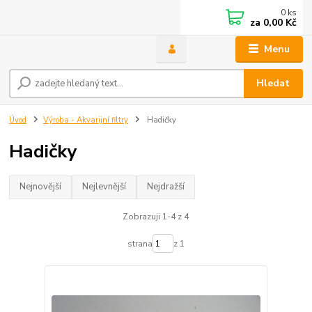
0
ks
za
0,00 Kč
Menu
Hledat
Úvod
Výroba - Akvarijní filtry
Hadičky
Hadičky
Nejnovější
Nejlevnější
Nejdražší
Zobrazuji 1-4 z 4
strana
z 1