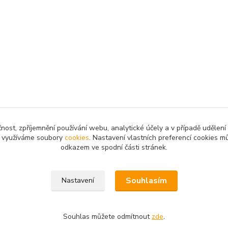
čnost, zpříjemnění používání webu, analytické účely a v případě udělení
my využíváme soubory
cookies
. Nastavení vlastních preferencí cookies mů
odkazem ve spodní části stránek.
Upravit sběr cookies.
Souhlasím
Nastavení
Souhlas můžete odmítnout
zde
.