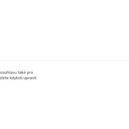
 souhlasu také pro
žete kdykoli upravit
Vytvořeno na
Eshop-rychle.cz