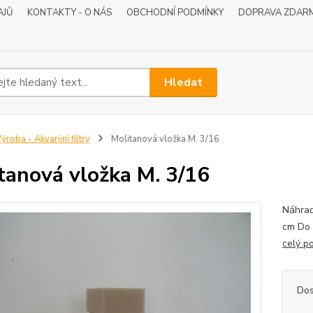
AJŮ
KONTAKTY - O NÁS
OBCHODNÍ PODMÍNKY
DOPRAVA ZDAR
Hledat
ýroba - Akvarijní filtry
Molitanová vložka M. 3/16
tanová vložka M. 3/16
Náhrad
cm Do 
celý p
Dos