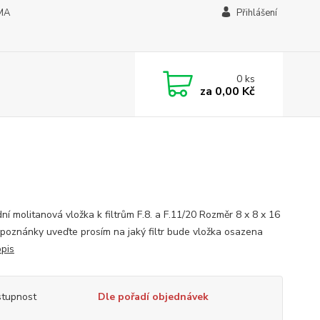
MA
Přihlášení
0
ks
za
0,00 Kč
ní molitanová vložka k filtrům F.8. a F.11/20 Rozměr 8 x 8 x 16
poznánky uveďte prosím na jaký filtr bude vložka osazena
opis
tupnost
Dle pořadí objednávek