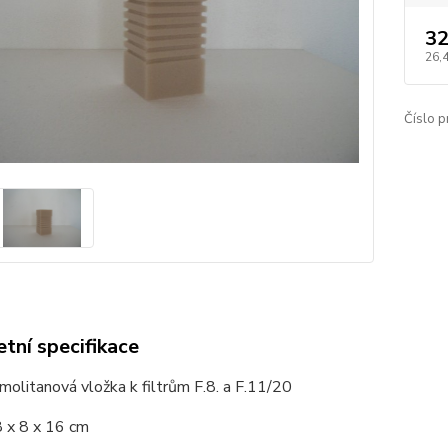
32
26,
Číslo p
tní specifikace
molitanová vložka k filtrům F.8. a F.11/20
 x 8 x 16 cm