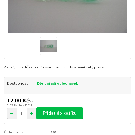
Akvarijní hadička pro rozvod vzduchu do akvárií
celý popis
Dostupnost
Dle pořadí objednávek
12,00 Kč
/
ks
9,92 Kč
bez DPH
Přidat do košíku
Číslo produktu:
161