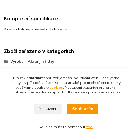
Kompletní specifikace
Akvarijní hadička pro rozvod vzduchu do akvárií
Zboží zařazeno v kategoriích
Výroba - Akvarijní filtry
Hadičky
Pro základní funkčnost, zpříjemnění používání webu, analytické
účely a v případě udělení souhlasu také pro účely cílení reklamy
využíváme soubory
cookies
. Nastavení vlastních preferencí
cookies můžete kdykoli upravit odkazem ve spodní části stránek.
Souhlasím
Nastavení
Upravit sběr cookies.
Souhlas můžete odmítnout
zde
.
Vytvořeno na
Eshop-rychle.cz