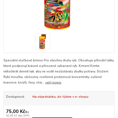
Speciální vločkové krmivo Pro všechny druhy ryb. Obsahuje přírodní látky,
které podporují krásné a přirozené vybarvení ryb. Krmení Krmte
několikrát denně tak, aby ve vodě nezůstávaly zbytky potravy. Složení
Rybí moučka, obiloviny, rostlinné proteinové koncentráty, sušené
kvasnice, korýši, řasy, olej...
celý popis
Dostupnost
Na objednávku, do týdne v e-shopu
75,00 Kč
/
ks
61,98 Kč
bez DPH