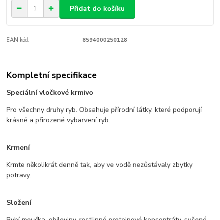
Přidat do košíku
EAN kód:
8594000250128
Kompletní specifikace
Speciální vločkové krmivo
Pro všechny druhy ryb. Obsahuje přírodní látky, které podporují
krásné a přirozené vybarvení ryb.
Krmení
Krmte několikrát denně tak, aby ve vodě nezůstávaly zbytky
potravy.
Složení
Rybí moučka, obiloviny, rostlinné proteinové koncentráty, sušené