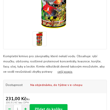
Kompletní krmivo pro závojnatky, které nekalí vodu. Obsahuje: rybí
moučku, obiloviny, rostlinné proteinové koncentráty, kvasnice, korýše,
řasy, olej, tuky a lecitin. Krmte několikrát denně takovým množstvím, aby
ve vodě nezůstávali zbytky potravy
celý popis
Dostupnost
Na objednávku, do týdne v e-shopu
231,00 Kč
/
ks
190,91 Kč
bez DPH
Přidat do košíku