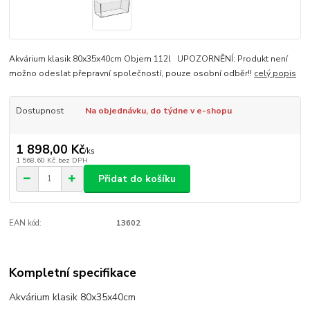
Akvárium klasik 80x35x40cm Objem 112l UPOZORNĚNÍ: Produkt není
možno odeslat přepravní společností, pouze osobní odběr!!
celý popis
Dostupnost
Na objednávku, do týdne v e-shopu
1 898,00 Kč
/
ks
1 568,60 Kč
bez DPH
Přidat do košíku
EAN kód:
13602
Kompletní specifikace
Akvárium klasik 80x35x40cm