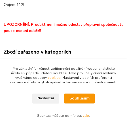
Objem 112l
UPOZORNĚNÍ: Produkt není možno odeslat přepravní společností,
pouze osobní odběr!!
Zboží zařazeno v kategoriích
Akvária, stolky pod akvária
Pro základní funkčnost, zpříjemnění používání webu, analytické
účely a v případě udělení souhlasu také pro účely cílení reklamy
využíváme soubory
cookies
. Nastavení vlastních preferencí
cookies můžete kdykoli upravit odkazem ve spodní části stránek.
Souhlasím
Nastavení
Upravit sběr cookies.
Souhlas můžete odmítnout
zde
.
Vytvořeno na
Eshop-rychle.cz