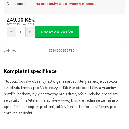
Dostupnost
Na objednávku, do týdne v e-shopu
249,00 Kč
/
ks
205,79 Kč
bez DPH
Přidat do košíku
EAN kód:
8594000253716
Kompletní specifikace
Plovoucí kousky obsahují 20% gammarusu, který zaručuje vysokou
atraktivitu krmiva pro Vaše želvy a důležité přírodní látky a vitamíny.
Nutriční hodnoty byly sestaveny pro zdravý vývoj želvího organismu,
se zvláštním zřetelem na správný vývoj krunýře. Jedná se zejména o
optimální zastoupení proteinů, tuků, vápníku, fosforu a vlákniny pro
správné zažívání