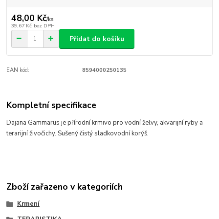
48,00 Kč
/
ks
39,67 Kč
bez DPH
Přidat do košíku
EAN kód:
8594000250135
Kompletní specifikace
Dajana Gammarus je přírodní krmivo pro vodní želvy, akvarijní ryby a
terarijní živočichy. Sušený čistý sladkovodní korýš.
Zboží zařazeno v kategoriích
Krmení