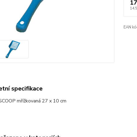
17
14,
EAN kó
tní specifikace
SCOOP mřížkovaná 27 x 10 cm