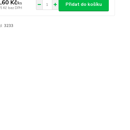
,60 Kč
/
ks
Přidat do košíku
55 Kč
bez DPH
d:
3233