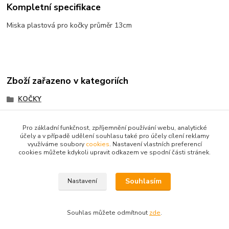
Kompletní specifikace
Miska plastová pro kočky průměr 13cm
Zboží zařazeno v kategoriích
KOČKY
Hřebeny, misky, šampóny,spreje
Pro základní funkčnost, zpříjemnění používání webu, analytické
účely a v případě udělení souhlasu také pro účely cílení reklamy
využíváme soubory
cookies
. Nastavení vlastních preferencí
cookies můžete kdykoli upravit odkazem ve spodní části stránek.
Souhlasím
Nastavení
Upravit sběr cookies.
Souhlas můžete odmítnout
zde
.
Vytvořeno na
Eshop-rychle.cz