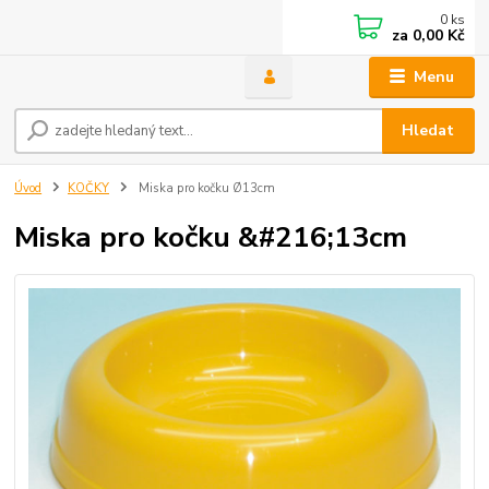
0
ks
za
0,00 Kč
Menu
Hledat
Úvod
KOČKY
Miska pro kočku Ø13cm
Miska pro kočku &#216;13cm