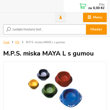
0
ks
za
0,00 Kč
Menu
Hledat
Úvod
PSI
M.P.S. miska MAYA L s gumou
M.P.S. miska MAYA L s gumou