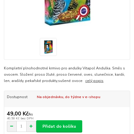
Kompletní plnohodnotné krmivo pro andulky Vitapol Andulka. Směs s
ovocem. Složení: proso žluté, proso červené, oves, slunečnice, kardii,
len, arašídy, pekařské produkty,sušené ovoce
celý popis
Dostupnost
Na objednávku, do týdne v e-shopu
49,00 Kč
/
ks
40,50 Kč
bez DPH
Přidat do košíku