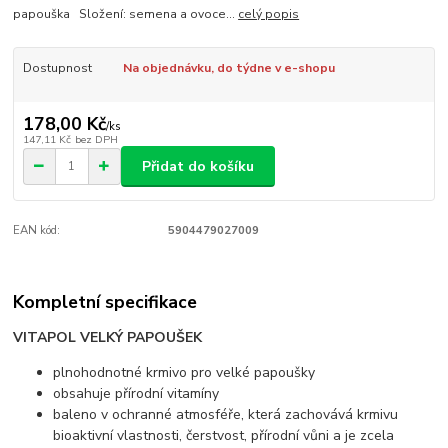
papouška Složení: semena a ovoce...
celý popis
Dostupnost
Na objednávku, do týdne v e-shopu
178,00 Kč
/
ks
147,11 Kč
bez DPH
Přidat do košíku
EAN kód:
5904479027009
Kompletní specifikace
VITAPOL VELKÝ PAPOUŠEK
plnohodnotné krmivo pro velké papoušky
obsahuje přírodní vitamíny
baleno v ochranné atmosféře, která zachovává krmivu
bioaktivní vlastnosti, čerstvost, přírodní vůni a je zcela