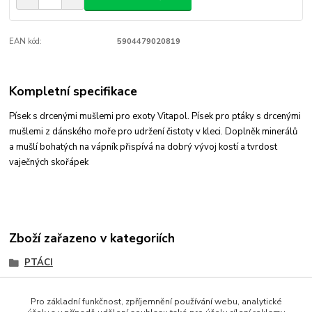
EAN kód:
5904479020819
Kompletní specifikace
Písek s drcenými mušlemi pro exoty Vitapol. Písek pro ptáky s drcenými
mušlemi z dánského moře pro udržení čistoty v kleci. Doplněk minerálů
a mušlí bohatých na vápník přispívá na dobrý vývoj kostí a tvrdost
vaječných skořápek
Zboží zařazeno v kategoriích
PTÁCI
Minerální doplňky, vitamíny
Pro základní funkčnost, zpříjemnění používání webu, analytické