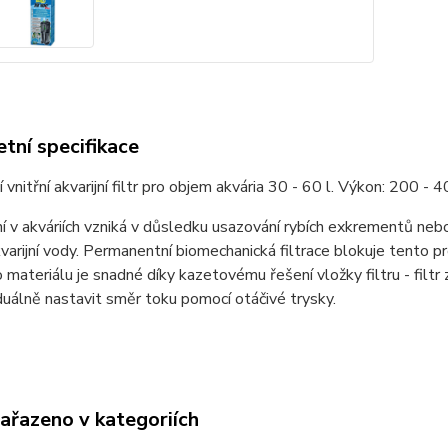
tní specifikace
vnitřní akvarijní filtr pro objem akvária 30 - 60 l. Výkon: 200 - 40
í v akváriích vzniká v důsledku usazování rybích exkrementů nebo
kvarijní vody. Permanentní biomechanická filtrace blokuje tento p
ho materiálu je snadné díky kazetovému řešení vložky filtru - fil
iduálně nastavit směr toku pomocí otáčivé trysky.
zařazeno v kategoriích