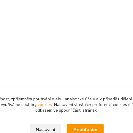
čnost, zpříjemnění používání webu, analytické účely a v případě udělení
my využíváme soubory
cookies
. Nastavení vlastních preferencí cookies mů
odkazem ve spodní části stránek.
Upravit sběr cookies.
Souhlasím
Nastavení