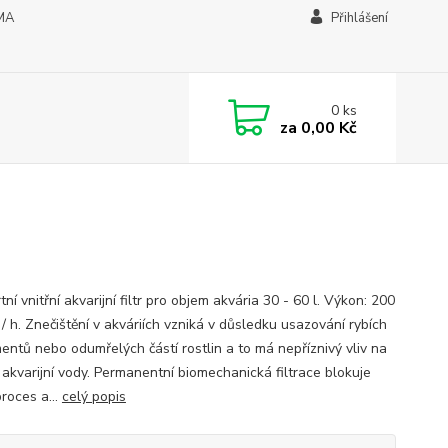
MA
Přihlášení
0
ks
za
0,00 Kč
ní vnitřní akvarijní filtr pro objem akvária 30 - 60 l. Výkon: 200
 / h. Znečištění v akváriích vzniká v důsledku usazování rybích
entů nebo odumřelých částí rostlin a to má nepříznivý vliv na
 akvarijní vody. Permanentní biomechanická filtrace blokuje
roces a...
celý popis