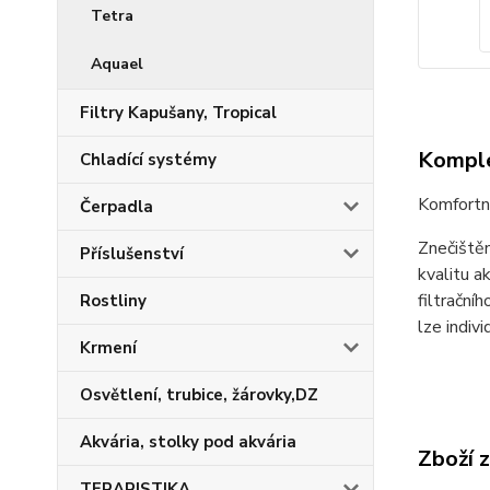
Tetra
Aquael
Filtry Kapušany, Tropical
Komple
Chladící systémy
Komfortní 
Čerpadla
Znečištěn
Příslušenství
kvalitu a
filtrační
Rostliny
lze indiv
Krmení
Osvětlení, trubice, žárovky,DZ
Akvária, stolky pod akvária
Zboží 
TERARISTIKA