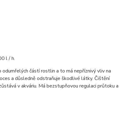
0 l / h.
 odumřelých částí rostlin a to má nepříznivý vliv na
roces a důsledně odstraňuje škodlivé látky. Čištění
tr zůstává v akváriu. Má bezstupňovou regulaci průtoku a