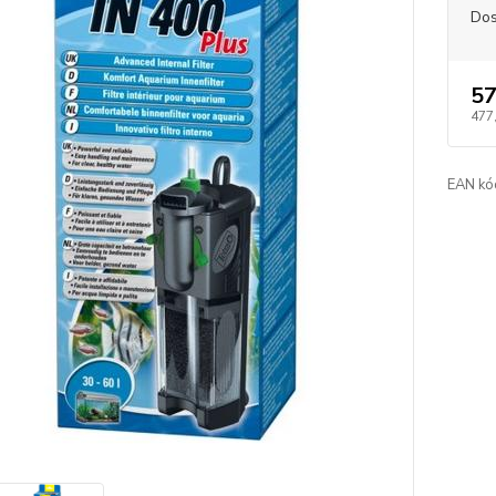
Dos
57
477
EAN kó