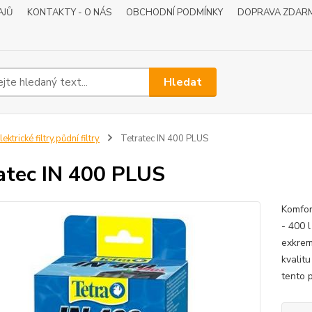
AJŮ
KONTAKTY - O NÁS
OBCHODNÍ PODMÍNKY
DOPRAVA ZDAR
Hledat
lektrické filtry,půdní filtry
Tetratec IN 400 PLUS
atec IN 400 PLUS
Komfort
- 400 l
exkrem
kvalitu
tento p