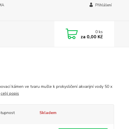
MA
Přihlášení
0
ks
za
0,00 Kč
ovací kámen ve tvaru mušle k prokysličení akvarijní vody 50 x
m
celý popis
tupnost
Skladem